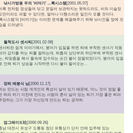
낚시가방용 우의 '비마기' ...록시스템
[2001.05.07]
비록 전처럼 정성들여 닦고 문질러 보관하지는 못하드라도, 비와 이슬정
도만이라도 피할 수 있다면, 얼마나 다행스러운 일인지 모를 것이다.
'록시스템'의 [비마기]는 이러한 문제를 해결해주기 위해 낚시인들 앞에 모
습을 드러냈다.
월척도사 센서찌
[2001.02.08]
센서찌란 쉽게 이야기해서, 붕어가 입질을 하면 찌에 부착된 센서가 작동
되어 감지를 하는 찌를 말하는데, 찌톱의 상단부와 하단부에 부착된 센서
는, 찌맞춤을 해서 물속에 입수되는 순간 불이 점멸되었다가, 붕어의 입질
로 인해 찌가 상승을 시작하면 다시 불이 들어오는...
장찌 배봉식 님
[2000.11.17]
찌는 만드는 사람 개개인의 특성이 살아 있기 때문에, 어느 것이 정말 좋
은 찌라 하기 이전에 만드는 사람의 혼이 살아 있는 찌가 가장 좋은 찌라
주장하는 그가 가장 자신있게 만드는 찌는 공작찌.
업그레이드社
[2000.09.26]
충남 대전시 유성구 도룡동 첨단 유통상가 단지 안에 입주해 있는