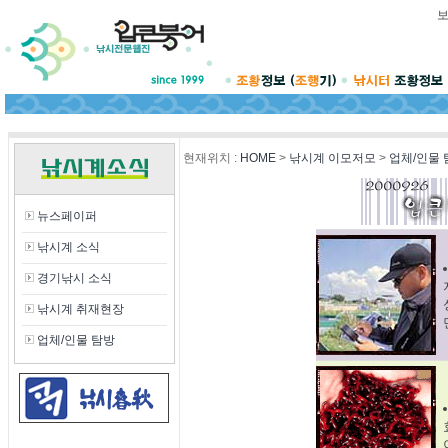
현재위치
:
HOME
>
낚시계 이모저모
>
업체/인물 
뉴스페이퍼
낚시계 소식
경기낚시 소식
낚시계 취재현장
업체/인물 탐방