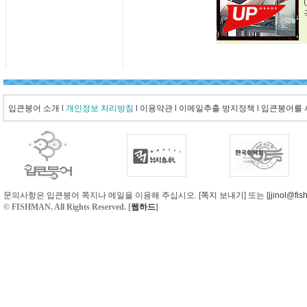
입큰붕어 소개
l
개인정보 처리방침
l
이용약관
l
이메일추출 방지정책
l
입큰붕어를
문의사항은 입큰붕어 쪽지나 메일을 이용해 주십시오. [
쪽지 보내기
] 또는 [
jjinol@fis
© FISHMAN. All Rights Reserved. [
웹하드
]