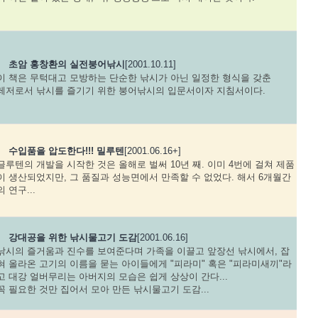
초암 홍창환의 실전붕어낚시
[2001.10.11]
이 책은 무턱대고 모방하는 단순한 낚시가 아닌 일정한 형식을 갖춘
레저로서 낚시를 즐기기 위한 붕어낚시의 입문서이자 지침서이다.
수입품을 압도한다!!! 밀루텐
[2001.06.16+]
글루텐의 개발을 시작한 것은 올해로 벌써 10년 째. 이미 4번에 걸쳐 제품
이 생산되었지만, 그 품질과 성능면에서 만족할 수 없었다. 해서 6개월간
의 연구...
강대공을 위한 낚시물고기 도감
[2001.06.16]
낚시의 즐거움과 진수를 보여준다며 가족을 이끌고 앞장선 낚시에서, 잡
혀 올라온 고기의 이름을 묻는 아이들에게 "피라미" 혹은 "피라미새끼"라
고 대강 얼버무리는 아버지의 모습은 쉽게 상상이 간다...
꼭 필요한 것만 집어서 모아 만든 낚시물고기 도감...