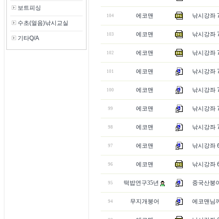
보트피싱
에코맨
낚시강좌 7
104
수초(얼음)낚시교실
에코맨
낚시강좌 7
103
기타Q/A
에코맨
낚시강좌 
102
에코맨
낚시강좌 7
101
에코맨
낚시강좌 
100
에코맨
낚시강좌 7
99
에코맨
낚시강좌 
98
에코맨
낚시강좌 6
97
에코맨
낚시강좌 6
96
떡밥연구35년
중국산붕
95
무지개붕어
에코맨님께
94