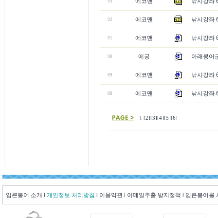
에코맨
낚시강좌 6
93
에코맨
낚시강좌 6
92
에코맨
낚시강좌 6
91
에궁
아래붕어군집
90
에코맨
낚시강좌 
89
에코맨
낚시강좌 6
88
1
[2]
[3]
[4]
[5]
[6]
입큰붕어 소개
l
개인정보 처리방침
l
이용약관
l
이메일추출 방지정책
l
입큰붕어를