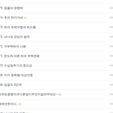
5: 원줄의 영향력
200
4: 추의 착지자세
200
[1]
73: 찌의 유체저항과 찌오름
200
2: 낚시와 관성의 법칙
200
72: 저부력찌의 사용
200
1: 온도에 따른 찌의 부력변화
200
70: 수심맞추기의 중요성
200
9: 미끼 종류별 대상어종
200
8: 입질의 3단계
200
어와토종붕어의다른점이무언지알려주세요~
200
[5]
제언한마디..
200
[2]