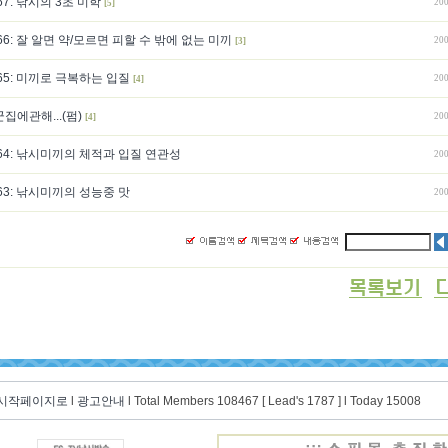
7: 낚시의 3초 미학
200
[5]
6: 잘 알면 약/모르면 피할 수 밖에 없는 미끼
200
[3]
5: 미끼로 극복하는 입질
200
[4]
에관해...(펌)
200
[4]
64: 낚시미끼의 체적과 입질 연관성
200
3: 낚시미끼의 성능중 맛
200
 시작페이지로
l
광고안내
l Total Members 108467 [ Lead's 1787 ] l Today 15008