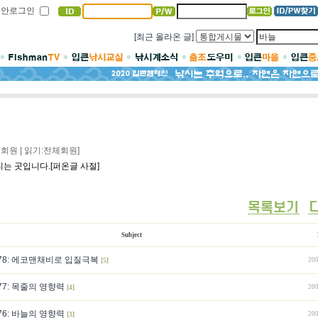
보안로그인
[최근 올라온 글]
회원 | 읽기:전체회원]
리는 곳입니다.[퍼온글 사절]
Subject
78: 에코맨채비로 입질극복
200
[5]
7: 목줄의 영향력
200
[4]
6: 바늘의 영향력
200
[3]