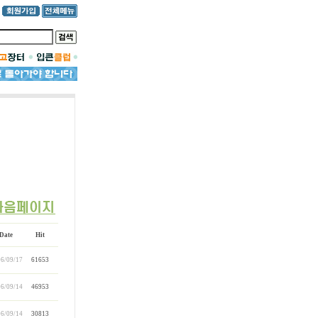
Date
Hit
6/09/17
61653
6/09/14
46953
6/09/14
30813