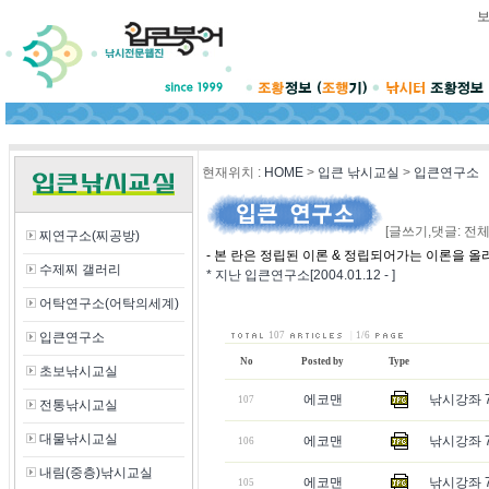
현재위치
:
HOME
>
입큰 낚시교실
>
입큰연구소
[글쓰기,댓글: 전체
찌연구소(찌공방)
- 본 란은 정립된 이론 & 정립되어가는 이론을 올
수제찌 갤러리
* 지난 입큰연구소[2004.01.12 - ]
어탁연구소(어탁의세계)
입큰연구소
107
|
1/6
No
Posted by
Type
초보낚시교실
에코맨
낚시강좌 
107
전통낚시교실
대물낚시교실
에코맨
낚시강좌 7
106
내림(중층)낚시교실
에코맨
낚시강좌 7
105