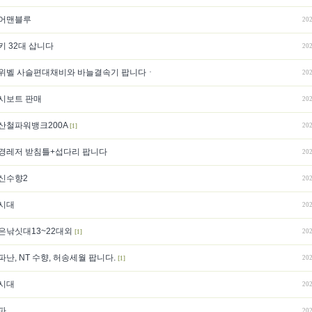
어맨블루
202
키 32대 삽니다
202
위벨 사슬편대채비와 바늘결속기 팝니다ㆍ
202
시보트 판매
202
산철파워뱅크200A
202
[1]
경레저 받침틀+섭다리 팝니다
202
신수향2
202
시대
202
은낚싯대13~22대외
202
[1]
파난, NT 수향, 허송세월 팝니다.
202
[1]
시대
202
파
202