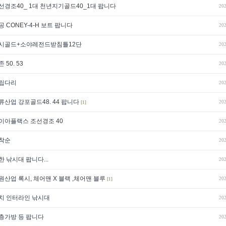
선경조40_ 1대 천년지기골드40_1대 팝니다
202
공 CONEY-4-H 보트 팝니다
202
시골드+소야레전드받침틀12단
202
 50. 53
202
립다리
202
류산업 강포골드48. 44 팝니다
202
[1]
이아플랙스 조선경조 40
202
착순
202
한 낚시대 팝니다...
202
원산업 록시, 체어맨 X 블랙 ,체어맨 블루
202
[1]
치 인터라인 낚시대
202
층가방 등 팝니다
202