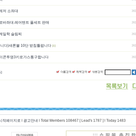
레저 소좌대
202
로바좌대.레어텐트 풀세트 판매
202
계일학 슬림찌
202
팝니다)새론불 10단 받침틀팝니다
202
[1]
이콘투명3키로가스통구합니다
202
5]
 시작페이지로
l
광고안내
l Total Members 108467 [ Lead's 1787 ] l Today 1483