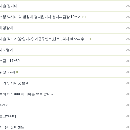
라솔 팝니다
202
수향 낰시대 밎 받침대 정리합니다.섭다리금장 10까지
202
[1]
하명장대
202
라솔 각도기(승일레져) 이글루텐트,난로 , 의자 메모리�...
202
[1]
파노랭이
202
포골드17~50
202
워뱅크4대
202
[1]
이와 낚시대및 뜰채
202
로버 SR1000 하이파론 보트 팝니다.
202
m0808
202
보그500mj
202
치낚시 장비셋트
202