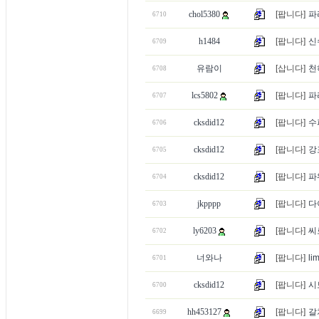
chol5380
[팝니다]
파
6710
h1484
[팝니다]
신
6709
유람이
[삽니다]
천
6708
lcs5802
[팝니다]
파
6707
cksdid12
[팝니다]
수
6706
cksdid12
[팝니다]
강
6705
cksdid12
[팝니다]
파
6704
jkpppp
[팝니다]
다
6703
ly6203
[팝니다]
씨
6702
너와나
[팝니다]
li
6701
cksdid12
[팝니다]
시
6700
hh453127
[팝니다]
갈
6699