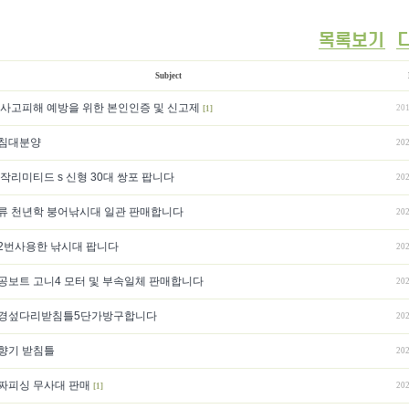
Subject
래사고피해 예방을 위한 본인인증 및 신고제
201
[1]
침대분양
202
백작리미티드 s 신형 30대 쌍포 팝니다
202
류 천년학 붕어낚시대 일관 판매합니다
202
2번사용한 낚시대 팝니다
202
공보트 고니4 모터 및 부속일체 판매합니다
202
경섶다리받침틀5단가방구합니다
202
향기 받침틀
202
짜피싱 무사대 판매
202
[1]