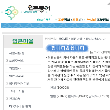
현재위치
:
HOME
>
입큰마을
>
팝니다&삽니다
[글쓰기: 전체회
사람사는 정
- 회원님들에 의해 자율적으로 운영되고 있는 팝니
도와주세요
- 본 란의 운영 목적은 회원님들이 사용하시던 
같은 취미활동을 하는 동호인 간의 친목과 이해
가입인사
- 상거래나 상업적인 목적 등의 무분별한 게시물(
- 본 게시판의 운영 취지와는 달리 뜻하지 않은 
입큰갤러리
개인 간 거래사고에 관련한 책임은 본인에게 있
꿈나무이야기방
전체
(106008)
그때 그시절
일반
(21872)
팝니다
(49419)
삽니다
(17069)
진검승부
타국에서 온 편지