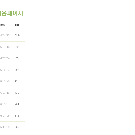
Date
Hit
4/04/17
10884
6/07/16
80
6/07/04
89
6/05/07
208
6/03/28
425
6/03/10
425
6/03/07
201
6/01/09
379
5/11/28
289