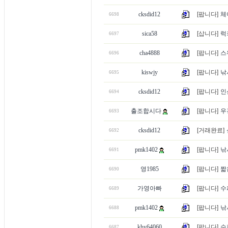
cksdid12
[팝니다]
체
6698
sica58
[삽니다]
럭
6697
cha4888
[팝니다]
스
6696
kiswjy
[팝니다]
낚
6695
cksdid12
[팝니다]
인
6694
출조합시다
[팝니다]
우
6693
cksdid12
[거래완료]
6692
pmk1402
[팝니다]
낚
6691
영1985
[팝니다]
짧
6690
가영아빠
[팝니다]
수
6689
pmk1402
[팝니다]
낚
6688
khy64060
[팝니다]
수
6687