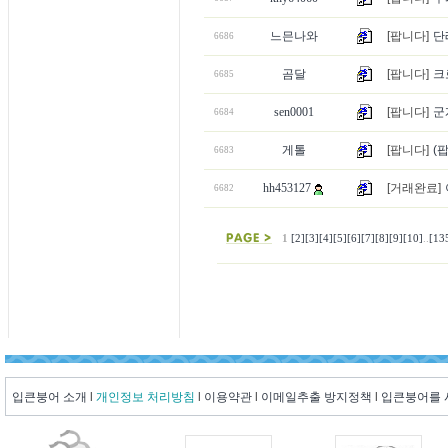
느믄나와
[팝니다]
단
6686
곰달
[팝니다]
크
6685
sen0001
[팝니다]
군
6684
게톨
[팝니다]
(
6683
hh453127
[거래완료]
6682
1
[2]
[3]
[4]
[5]
[6]
[7]
[8]
[9]
[10]
..
[13
입큰붕어 소개
l
개인정보 처리방침
l
이용약관
l
이메일추출 방지정책
l
입큰붕어를