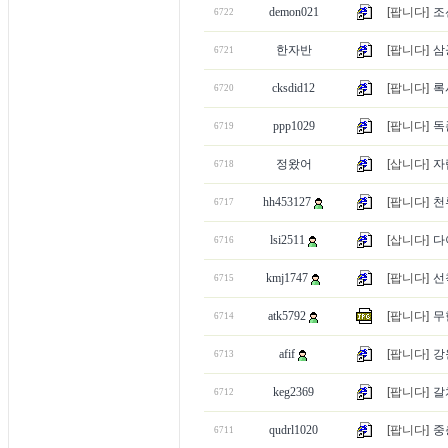
demon021
[팝니다]
조
6722
한자반
[팝니다]
삼
6721
cksdid12
[팝니다]
록
6720
ppp1029
[팝니다]
독존
6719
정왔어
[삽니다]
자
6718
hh453127
[팝니다]
천
6717
lsi2511
[삽니다]
다
6716
kmj1747
[팝니다]
선
6715
atk5792
[팝니다]
무
6714
afif
[팝니다]
강
6713
keg2369
[팝니다]
갈
6712
qudrl1020
[팝니다]
중
6711