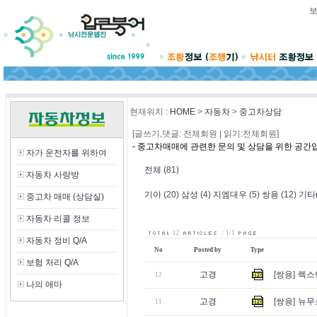
현재위치
:
HOME
>
자동차
>
중고차상담
[글쓰기,댓글: 전체회원 | 읽기:전체회원]
- 중고차매매에 관련한 문의 및 상담을 위한 공간
자가 운전자를 위하여
전체
(81)
자동차 사랑방
기아
(20)
삼성
(4)
지엠대우
(5)
쌍용
(12)
기타
중고차 매매 (상담실)
자동차 리콜 정보
12
|
1/1
자동차 정비 Q/A
No
Posted by
Type
보험 처리 Q/A
고경
[쌍용]
렉스턴
12
나의 애마
고경
[쌍용]
뉴무쏘
11