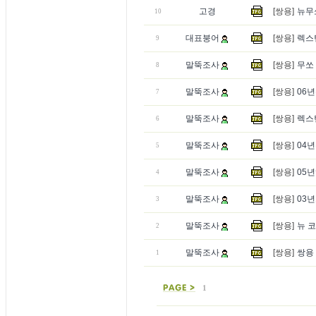
고경
[쌍용]
뉴무쏘
10
대표붕어
[쌍용]
렉스
9
말뚝조사
[쌍용]
무쏘
8
말뚝조사
[쌍용]
06
7
말뚝조사
[쌍용]
렉스턴
6
말뚝조사
[쌍용]
04년
5
말뚝조사
[쌍용]
05
4
말뚝조사
[쌍용]
03년
3
말뚝조사
[쌍용]
뉴 코
2
말뚝조사
[쌍용]
쌍용 
1
1