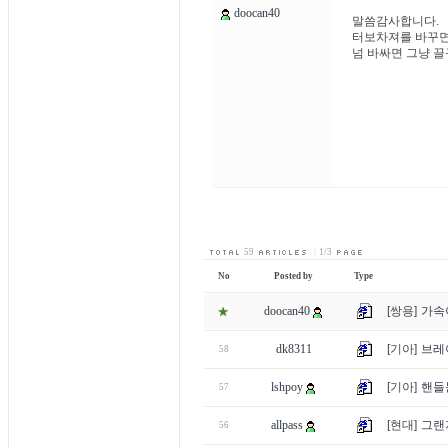
doocan40
말씀감사합니다.
터보차져를 바꾸면
넘 바싸면 그냥 
59
|
1/3
No
Posted by
Type
doocan40
[쌍용]
가속
dk8311
[기아]
브레
58
lshpoy
[기아]
핸들
57
allpass
[현대]
그랜져
56