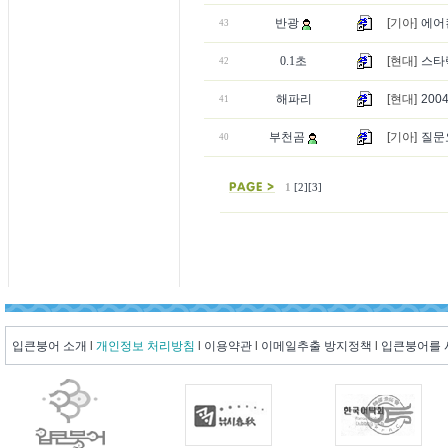
반광
[기아]
에어
43
0.1초
[현대]
스타
42
해파리
[현대]
20
41
부천곰
[기아]
질문요
40
1
[2]
[3]
입큰붕어 소개
l
개인정보 처리방침
l
이용약관
l
이메일추출 방지정책
l
입큰붕어를