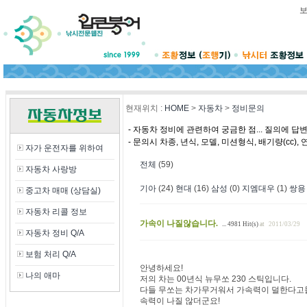
현재위치
:
HOME
>
자동차
>
정비문의
- 자동차 정비에 관련하여 궁금한 점... 질의에 답
- 문의시 차종, 년식, 모델, 미션형식, 배기량(cc
자가 운전자를 위하여
전체
(59)
자동차 사랑방
기아
(24)
현대
(16)
삼성
(0)
지엠대우
(1)
쌍용
중고차 매매 (상담실)
자동차 리콜 정보
가속이 나질않습니다.
... 4981 Hit(s)
at
2011/03/29
자동차 정비 Q/A
보험 처리 Q/A
안녕하세요!
나의 애마
저의 차는 00년식 뉴무쏘 230 스틱입니다.
다들 무쏘는 차가무거워서 가속력이 덜한다고들
속력이 나질 않더군요!