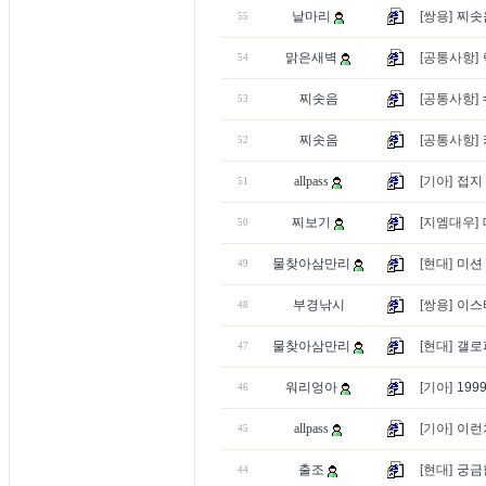
낱마리
[쌍용]
찌솟
55
맑은새벽
[공통사항]
54
찌솟음
[공통사항]
53
찌솟음
[공통사항]
52
allpass
[기아]
접지
51
찌보기
[지엠대우]
50
물찾아삼만리
[현대]
미션 
49
부경낚시
[쌍용]
이스
48
물찾아삼만리
[현대]
갤로퍼
47
워리엉아
[기아]
199
46
allpass
[기아]
이런
45
출조
[현대]
궁금
44