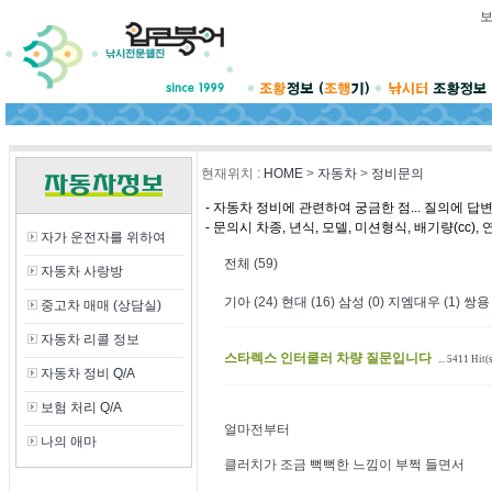
현재위치
:
HOME
>
자동차
>
정비문의
- 자동차 정비에 관련하여 궁금한 점... 질의에 답
- 문의시 차종, 년식, 모델, 미션형식, 배기량(cc
자가 운전자를 위하여
전체
(59)
자동차 사랑방
기아
(24)
현대
(16)
삼성
(0)
지엠대우
(1)
쌍용
중고차 매매 (상담실)
자동차 리콜 정보
스타렉스 인터쿨러 차량 질문입니다
... 5411 Hit(s
자동차 정비 Q/A
보험 처리 Q/A
얼마전부터
나의 애마
클러치가 조금 뻑뻑한 느낌이 부쩍 들면서