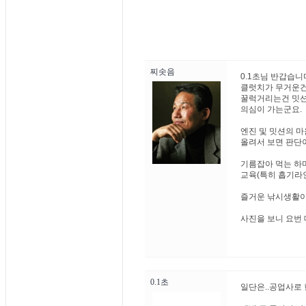
찌솟음
0.1초님 반갑습니
클럿치가 무거운건
꿀럭거리는건 밋션
의심이 가는군요.
엔진 및 밋션의 
올려서 보면 판단
기름잡아 먹는 하
교육(특히 흡기라
즐거운 낚시생활이 되시
사진을 보니 요번
0.1초
일단은..공업사로