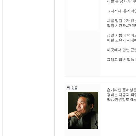
제발 큰 공사가 아
그나저나..흡기라
차를 맡길수가 없
일의 시간과..견
정말 기름이 먹어
이런 고유가 시대에
이곳에서 답변 곤
그리고 답변 말씀 
찌솟음
흡기라인 플러싱은
경비는 차종과 작
약25만원정도 예