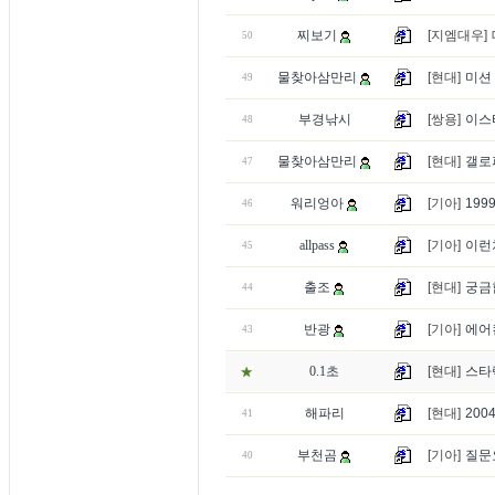
찌보기
[지엠대우]
50
물찾아삼만리
[현대]
미션 
49
부경낚시
[쌍용]
이스
48
물찾아삼만리
[현대]
갤로퍼
47
워리엉아
[기아]
199
46
allpass
[기아]
이런
45
출조
[현대]
궁금
44
반광
[기아]
에어
43
0.1초
[현대]
스타
해파리
[현대]
20
41
부천곰
[기아]
질문요
40