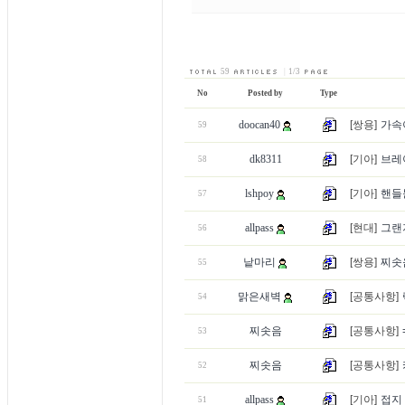
59
|
1/3
No
Posted by
Type
doocan40
[쌍용]
가속
59
dk8311
[기아]
브레
58
lshpoy
[기아]
핸들
57
allpass
[현대]
그랜져
56
낱마리
[쌍용]
찌솟
55
맑은새벽
[공통사항]
54
찌솟음
[공통사항]
53
찌솟음
[공통사항]
52
allpass
[기아]
접지
51